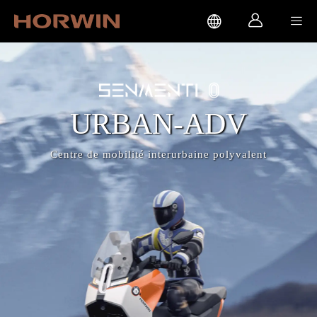



URBAN-ADV
Centre de mobilité interurbaine polyvalent