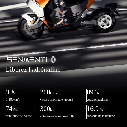
Libérez l'adrénaline
3.X
200
894
S
km/h
N·m
0-100km/h
vitesse maximale jusqu'à
couple maximal
74
300
16.9
kW
km
kW·h
1
puissance de pointe
capacité de la batterie
autonomie(combinée ville)