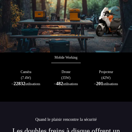
Mobile Working
Caméra
Drone
Projecteur
(7.4W)
(35W)
(42W)
22832
482
201
~
utilisations
~
utilisations
~
utilisations
Quand le plaisir rencontre la sécurité
Les doubles freins à disque offrent un