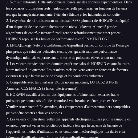
115km sur autoroute. Cette autonomie est basée sur des données expérimentales. Dans
les scénarios d’utilisation réels,l’autonomie réelle peut varier en fonction de facteurs
tels que la température ambiante, l’état du véhicule et les habitudes de conduite.
2. Le système de refroidissement multicanal 5+3+3 pionnier de HORWIN est équipé
d’un dispositif de dissipation thermique de niveau kilowatt. Alimenté par des
algorithmes de contrôle interactif intelligent de refroidissement par air et par eau,
HORWIN repousse les limites de performance avec SENMENTI ONE.
3. ENCA(Energy Network Collaborative Algorithm) permet un contrôle de l’énergie
plus précis que celui des véhicules électriques, garantissant une performance
dynamique minimale et permettant une sortie de puissance élevée à tout moment.
4. Les valeurs proviennent des données expérimentales de HORWIN et sont fournies
à titre indicatif uniquement. Les résultats réels peuvent varier en fonction de facteurs
externes tels que la puissance de charge et les conditions ambiantes.
5. Compatible avec les interfaces DC de norme nationale, EU CCS2 et North
American CCS1/NACS (à lancer ultérieurement).
6. HORWIN travaille à fournir des équipements d’alimentation externes haute
puissance personnalisés afin de répondre à vos besoins en énergie en extérieur.
Veuillez rester attentif. En attendant, des équipements d’alimentation tiers compatibles
peuvent être achetés selon vos besoins.
7. Les valeurs d’utilisation réelles des appareils électriques utilisés pour le camping en
extérieur peuvent varier en fonction de facteurs tels que la capacité de batterie de
l’appareil, les modes d’utilisation et les conditions météorologiques. La durée et la
fréquence d’utilisation sont fournies à titre indicatif uniquement.