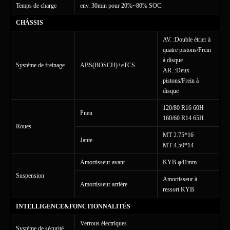
Temps de charge
env. 30min pour 20%~80% SOC.
CHÂSSIS
AV. :Double étrier à
quatre pistons/Frein
à disque
Système de freinage
ABS(BOSCH)+eTCS
AR. :Deux
pistons/Frein à
disque
120/80 R16 60H
Pneu
160/60 R14 65H
Roues
MT 2.75*16
Jante
MT 4.50*14
Amortisseur avant
KYB φ41mm
Suspension
Amortisseur à
Amortisseur arrière
ressort KYB
INTELLIGENCE&FONCTIONNALITÉS
Verrous électriques
Système de sécurité