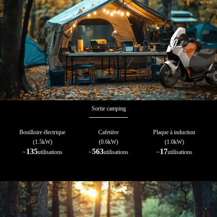
Sortie camping
Bouilloire électrique
Cafetière
Plaque à induction
(1.5kW)
(0.6kW)
(1.0kW)
135
563
17
~
utilisations
~
utilisations
~
utilisations