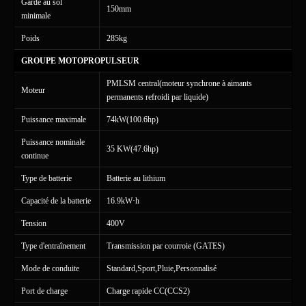
Garde au sol
150mm
minimale
Poids
285kg
GROUPE MOTOPROPULSEUR
PMLSM central(moteur synchrone à aimants
Moteur
permanents refroidi par liquide)
Puissance maximale
74kW(100.6hp)
Puissance nominale
35 KW(47.6hp)
continue
Type de batterie
Batterie au lithium
Capacité de la batterie
16.9kW·h
Tension
400V
Type d'entraînement
Transmission par courroie (GATES)
Mode de conduite
Standard,Sport,Pluie,Personnalisé
Port de charge
Charge rapide CC(CCS2)