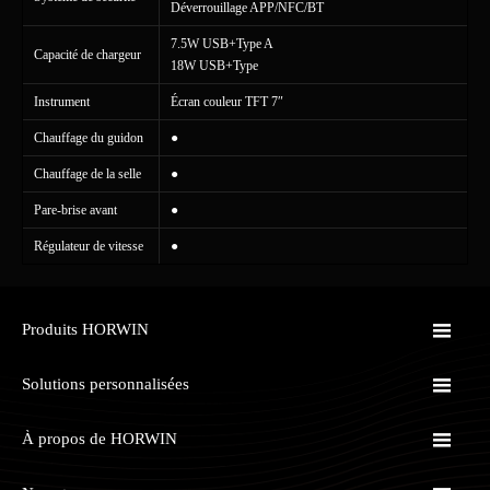
Déverrouillage APP/NFC/BT
7.5W USB+Type A
Capacité de chargeur
18W USB+Type
Instrument
Écran couleur TFT 7″
Chauffage du guidon
●
Chauffage de la selle
●
Pare-brise avant
●
Régulateur de vitesse
●

Produits HORWIN

Solutions personnalisées

À propos de HORWIN