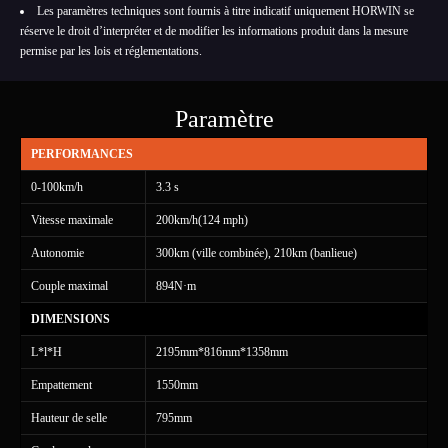
Les paramètres techniques sont fournis à titre indicatif uniquement HORWIN se
réserve le droit d’interpréter et de modifier les informations produit dans la mesure
permise par les lois et réglementations.
Paramètre
PERFORMANCES
0-100km/h
3.3 s
Vitesse maximale
200km/h(124 mph)
Autonomie
300km (ville combinée), 210km (banlieue)
Couple maximal
894N·m
DIMENSIONS
L*l*H
2195mm*816mm*1358mm
Empattement
1550mm
Hauteur de selle
795mm